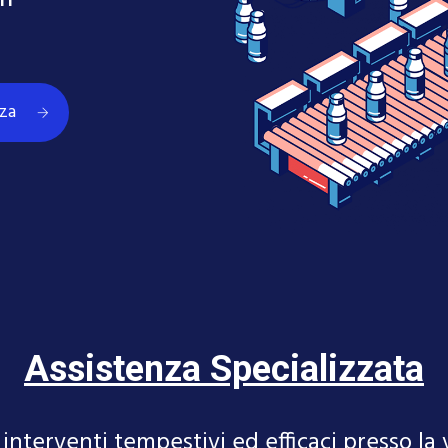
ri
nza
Assistenza Specializzata
nterventi tempestivi ed efficaci presso la