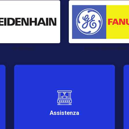
Heidenhain
General Electric Fanuc
Assistenza