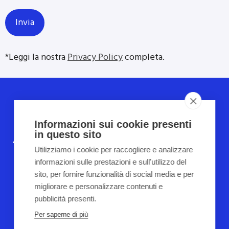
*Leggi la nostra
Privacy Policy
completa.
COPYRIGHT 2022
TUTTI I DIRITTI RISERVATI
Informazioni sui cookie presenti
in questo sito
Automazione Industriale
Assistenza Tecnica su macchinari
ed
Utilizziamo i cookie per raccogliere e analizzare
impianti industriali
informazioni sulle prestazioni e sull'utilizzo del
sito, per fornire funzionalità di social media e per
www.sistemiautomazione.it
migliorare e personalizzare contenuti e
Seguici su Facebook
pubblicità presenti.
Per saperne di più