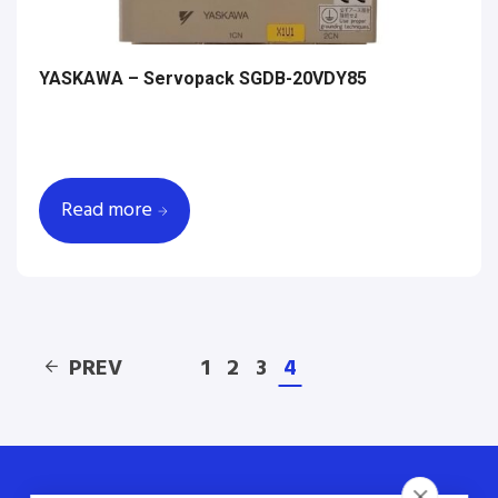
YASKAWA – Servopack SGDB-20VDY85
Read more
PREV
1
2
3
4