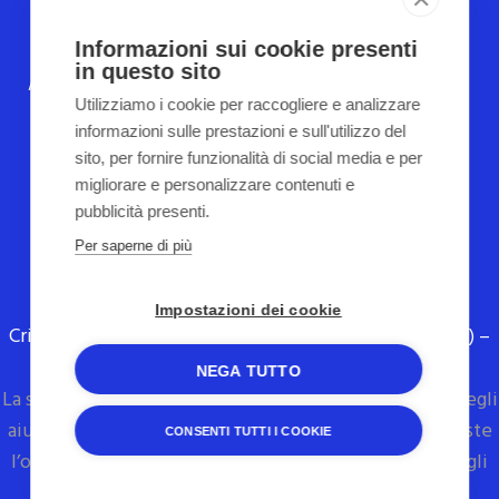
COPYRIGHT 2022
TUTTI I DIRITTI RISERVATI
Informazioni sui cookie presenti
in questo sito
Automazione Industriale
Assistenza Tecnica su macchinari
ed
Utilizziamo i cookie per raccogliere e analizzare
impianti industriali
informazioni sulle prestazioni e sull'utilizzo del
sito, per fornire funzionalità di social media e per
www.sistemiautomazione.it
migliorare e personalizzare contenuti e
Seguici su Facebook
pubblicità presenti.
Per saperne di più
SistemI di Spinelli F. e Intelletto E.V. s.n.c. – Via
Impostazioni dei cookie
Cristoforo Castellaneta, 999 70023 Gioia del Colle (BA) –
P.IVA 07106080729
NEGA TUTTO
La società ha ricevuto benefici rientranti nel regime degli
aiuti di Stato e nel regime de minimis per i quali sussiste
CONSENTI TUTTI I COOKIE
l’obbligo di pubblicazione nel Registro Nazionale degli
aiuti di Stato di cui all’art. 52 della L. 234/2012.