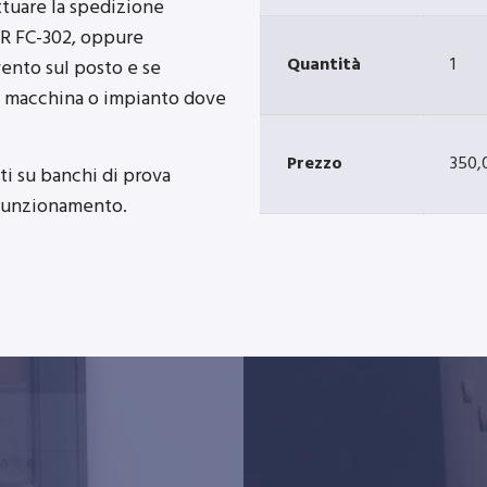
tuare la spedizione
R FC-302, oppure
Quantità
1
ento sul posto e se
lla macchina o impianto dove
Prezzo
350,
i su banchi di prova
l funzionamento.