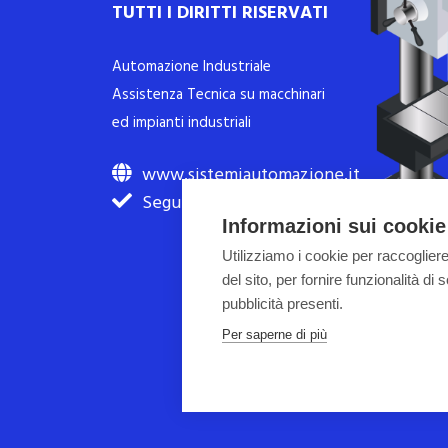
TUTTI I DIRITTI RISERVATI
Automazione Industriale
Assistenza Tecnica su macchinari
ed impianti industriali
www.sistemiautomazione.it
Seguici su Facebook
Informazioni sui cookie
Utilizziamo i cookie per raccogliere
del sito, per fornire funzionalità d
pubblicità presenti.
Per saperne di più
SistemI di Spinelli F. e Intellett
La società ha ricevuto benefi
l’obbligo di pubblicazi