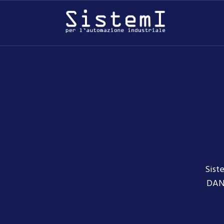
Sist
DANF