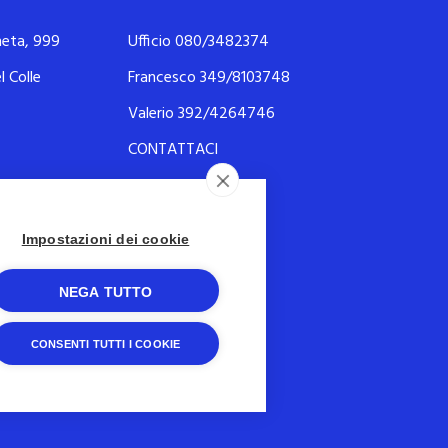
neta, 999
Ufficio 080/3482374
l Colle
Francesco 349/8103748
Valerio 392/4264746
CONTATTACI
ies Policy
Impostazioni dei cookie
NEGA TUTTO
 del Colle (BA) – P.IVA 07106080729
CONSENTI TUTTI I COOKIE
e minimis per i quali sussiste
t. 52 della L. 234/2012.